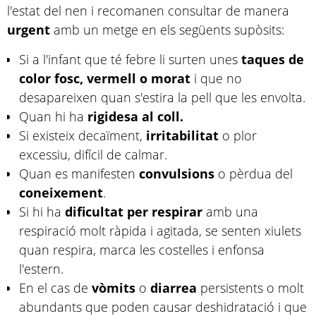
l'estat del nen i recomanen consultar de manera
urgent
amb un metge en els següents supòsits:
Si a l'infant que té febre li surten unes
taques de
color fosc, vermell o morat
i que no
desapareixen quan s'estira la pell que les envolta.
Quan hi ha
rigidesa al coll.
Si existeix decaïment,
irritabilitat
o plor
excessiu, difícil de calmar.
Quan es manifesten
convulsions
o pèrdua del
coneixement
.
Si hi ha
dificultat per respirar
amb una
respiració molt ràpida i agitada, se senten xiulets
quan respira, marca les costelles i enfonsa
l'estern.
En el cas de
vòmits
o
diarrea
persistents o molt
abundants que poden causar deshidratació i que