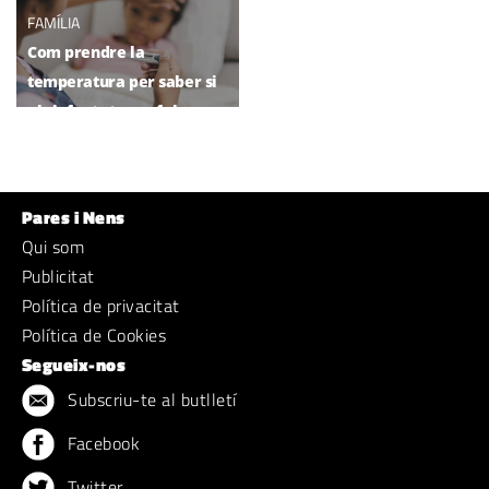
FAMÍLIA
Com prendre la
temperatura per saber si
els infants tenen febre
Pares i Nens
Qui som
Publicitat
Política de privacitat
Política de Cookies
Segueix-nos
Subscriu-te al butlletí
Facebook
Twitter