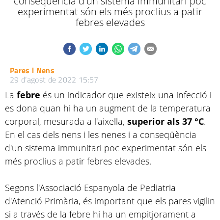
conseqüència d'un sistema immunitari poc
experimentat són els més proclius a patir
febres elevades
Pares i Nens
29 d’agost de 2022 15:57
La
febre
és un indicador que existeix una infecció i
es dona quan hi ha un augment de la temperatura
corporal, mesurada a l'aixella,
superior als 37 °C
.
En el cas dels nens i les nenes i a conseqüència
d'un sistema immunitari poc experimentat són els
més proclius a patir febres elevades.
Segons l'Associació Espanyola de Pediatria
d'Atenció Primària, és important que els pares vigilin
si a través de la febre hi ha un empitjorament a