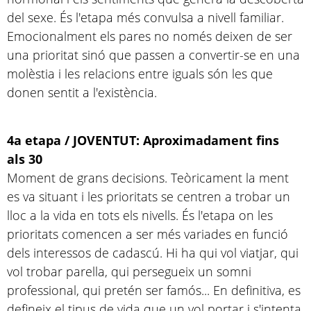
del sexe. És l'etapa més convulsa a nivell familiar.
Emocionalment els pares no només deixen de ser
una prioritat sinó que passen a convertir-se en una
molèstia i les relacions entre iguals són les que
donen sentit a l'existència.
4a etapa / JOVENTUT: Aproximadament fins
als 30
Moment de grans decisions. Teòricament la ment
es va situant i les prioritats se centren a trobar un
lloc a la vida en tots els nivells. És l'etapa on les
prioritats comencen a ser més variades en funció
dels interessos de cadascú. Hi ha qui vol viatjar, qui
vol trobar parella, qui persegueix un somni
professional, qui pretén ser famós... En definitiva, es
defineix el tipus de vida que un vol portar i s'intenta