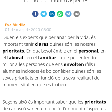
funció d'un munt d'aspectes
Eva Murillo
01 de març de 2020 08:00
Diuen els experts que per anar per la vida, és
important tenir
clares
quines són les nostres
prioritats
. En qualsevol àmbit: en el
personal
, en
el
laboral
i en el
familiar
. I que per entendre
millor a les persones que ens
envolten
(fills i
alumnes inclosos) és bo conèixer quines són les
seves prioritats en funció de la seva realitat i del
moment vital en què es troben.
Segons això és important saber que les
prioritats
de cadascú varien en funció d'un munt d'aspectes.