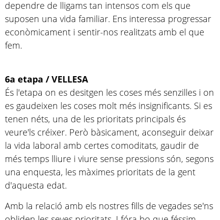
dependre de lligams tan intensos com els que
suposen una vida familiar. Ens interessa progressar
econòmicament i sentir-nos realitzats amb el que
fem.
6a etapa / VELLESA
És l'etapa on es desitgen les coses més senzilles i on
es gaudeixen les coses molt més insignificants. Si es
tenen néts, una de les prioritats principals és
veure'ls créixer. Però bàsicament, aconseguir deixar
la vida laboral amb certes comoditats, gaudir de
més temps lliure i viure sense pressions són, segons
una enquesta, les màximes prioritats de la gent
d'aquesta edat.
Amb la relació amb els nostres fills de vegades se'ns
obliden les seves prioritats. I fóra bo que féssim