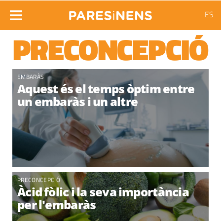
ES
PRECONCEPCIÓ
EMBARÀS
Aquest és el temps òptim entre
un embaràs i un altre
PRECONCEPCIÓ
Àcid fòlic i la seva importància
per l'embaràs