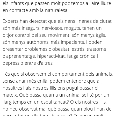
els infants que passen molt poc temps a l'aire lliure i
en contacte amb la naturalesa.
Experts han detectat que els nens i nenes de ciutat
són més insegurs, nerviosos, moguts, tenen un
pitjor control del seu moviment, són menys àgils,
són menys autònoms, més impacients, i poden
presentar problemes d'obesitat, estrés, trastorns
d'aprenentatge, hiperactivitat, fatiga crònica i
depressió entre d'altres.
I és que si observem el comportament dels animals,
sense anar més enllà, podem entendre que a
nosaltres i als nostres fills ens pugui passar el
mateix. Què passa quan a un animal se'l té per un
llarg temps en un espai tancat? O els nostres fills,
no heu observat mai què passa quan plou i han de
passar tot un dia tancats a casa? Es posen molt