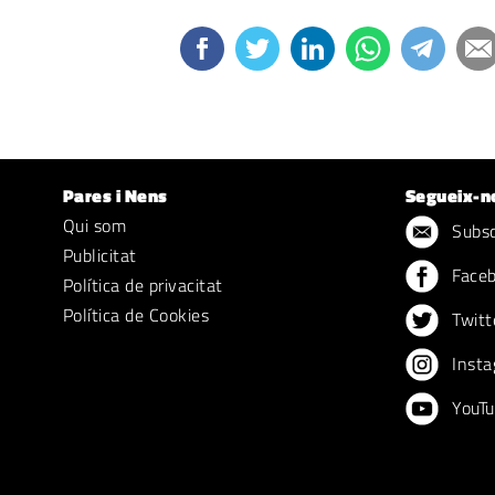
Pares i Nens
Segueix-n
Qui som
Subscr
Publicitat
Face
Política de privacitat
Política de Cookies
Twitt
Insta
YouTu