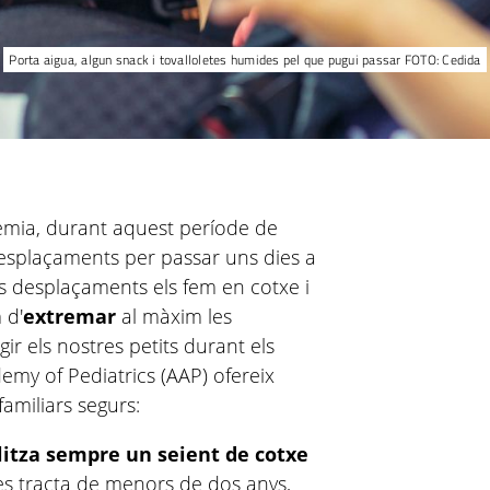
Porta aigua, algun snack i tovalloletes humides pel que pugui passar FOTO: Cedida
dèmia, durant aquest període de
esplaçaments per passar uns dies a
ts desplaçaments els fem en cotxe i
 d'
extremar
al màxim les
ir els nostres petits durant els
demy of Pediatrics (AAP) ofereix
familiars segurs:
litza sempre un seient de cotxe
 es tracta de menors de dos anys,