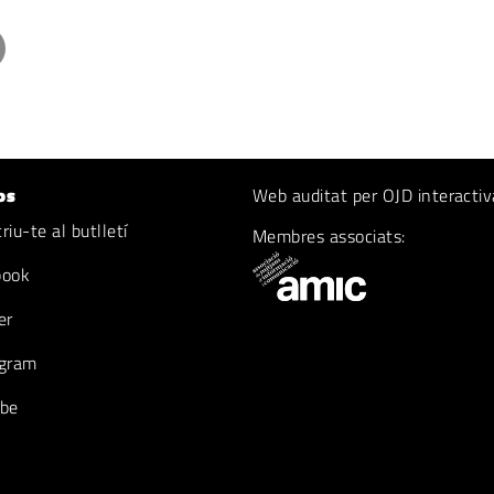
os
Web auditat per OJD interactiv
iu-te al butlletí
Membres associats:
book
er
gram
be