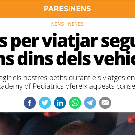
NENS I NENES
s per viatjar se
s dins dels vehi
ir els nostres petits durant els viatges en
ademy of Pediatrics ofereix aquests conse