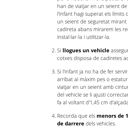
han de viatjar en un seient d
l'infant hagi superat els límits
un seient de seguretat mirant 
cadireta abans mirarem les r
instal·lar-la i utilitzar-la.
Si
llogues un vehicle
assegur
cotxes disposa de cadiretes a
Si l'infant ja no ha de fer serv
arribat al màxim pes o estatu
viatjar en un seient amb cintu
del vehicle se li ajusti corre
fa al voltant d'1,45 cm d'alçada
Recorda que els
menors de 1
de darrere
dels vehicles.