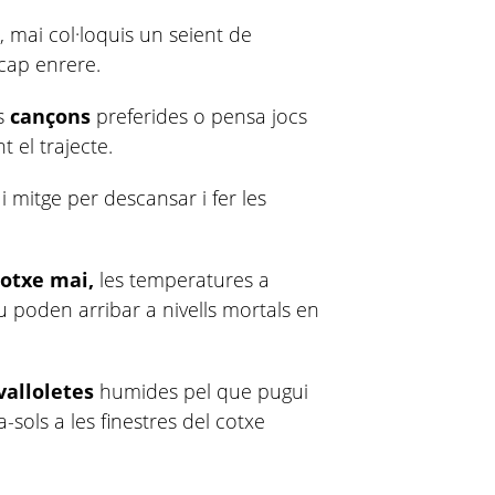
g
, mai col·loquis un seient de
 cap enrere.
es
cançons
preferides o pensa jocs
 el trajecte.
i mitge per descansar i fer les
cotxe mai,
les temperatures a
tiu poden arribar a nivells mortals en
valloletes
humides pel que pugui
sols a les finestres del cotxe