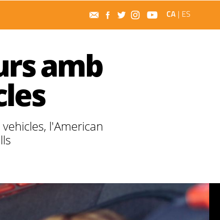
CA
|
ES
gurs amb
cles
 vehicles, l'American
lls