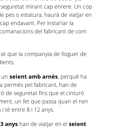
e seguretat mirant cap enrere. Un cop
 de pes o estatura, haurà de viatjar en
cap endavant. Per instal·lar la
ecomanacions del fabricant de com
at que la companyia de lloguer de
dients.
ir un
seient amb arnès
, perquè ha
ra permès pel fabricant, han de
ró de seguretat fins que el cinturó
ctament, un fet que passa quan el nen
 i té entre 8 i 12 anys.
3 anys
han de viatjar en el
seient