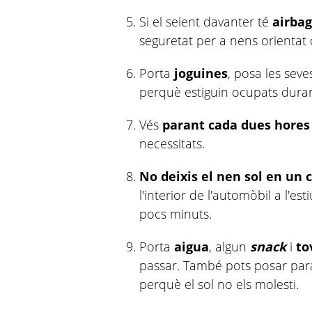
Si el seient davanter té
airba
seguretat per a nens orientat
Porta
joguines
, posa les sev
perquè estiguin ocupats durant
Vés
parant cada dues hores
necessitats.
No deixis el nen sol en un 
l'interior de l'automòbil a l'es
pocs minuts.
Porta
aigua
, algun
snack
i
to
passar. També pots posar para-
perquè el sol no els molesti.