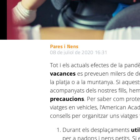
Pares i Nens
08 de juliol de 2020 16:31
Tot i els actuals efectes de la pan
vacances
es preveuen milers de d
la platja o a la muntanya. Si aques
acompanyats dels nostres fills, hem
precaucions
. Per saber com proteg
viatges en vehicles, l'American Aca
consells per organitzar uns viatges 
Durant els desplaçaments
uti
per a nadons i nens petits. Si