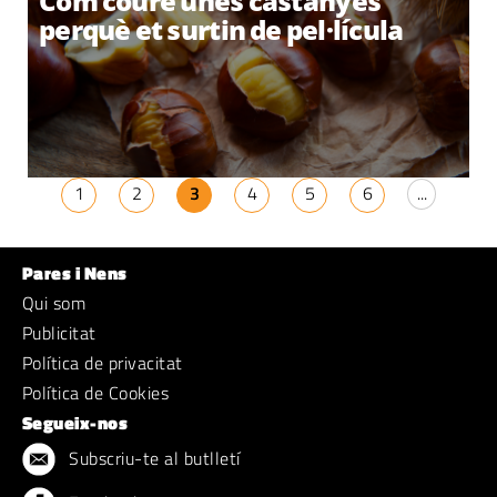
Com coure unes castanyes
perquè et surtin de pel·lícula
1
2
3
4
5
6
...
Pares i Nens
Qui som
Publicitat
Política de privacitat
Política de Cookies
Segueix-nos
Subscriu-te al butlletí