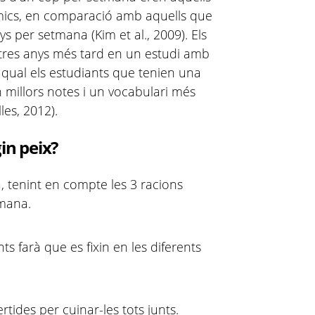
èmics, en comparació amb aquells que
per setmana (Kim et al., 2009). Els
 tres anys més tard en un estudi amb
 qual els estudiants que tenien una
 millors notes i un vocabulari més
es, 2012).
n peix?
a, tenint en compte les 3 racions
tmana.
ts farà que es fixin en les diferents
rtides per cuinar-les tots junts.