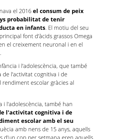
onava el 2016
el consum de peix
 probabilitat de tenir
ducta en infants
. El motiu del seu
 principal font d'àcids grassos Omega
 en el creixement neuronal i en el
.
infància i l'adolescència, que també
e l'activitat cognitiva i de
l rendiment escolar gràcies al
ia i l'adolescència, també han
e l'activitat cognitiva i de
ndiment escolar amb el seu
 Suècia amb nens de 15 anys, aquells
s d'un cop per setmana eren aquells