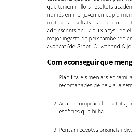
que tenien millors resultats acad
només en menjaven un cop o menys 
mateixos resultats es varen trobar
adolescents de 12 a 18 anys , en el
major ingesta de peix també tenien
avançat (de Groot, Ouwehand & Joll
Com aconseguir que mengi
Planifica els menjars en famíli
recomanades de peix a la se
Anar a comprar el peix tots jun
espècies que hi ha.
Pensar receptes originals i dive