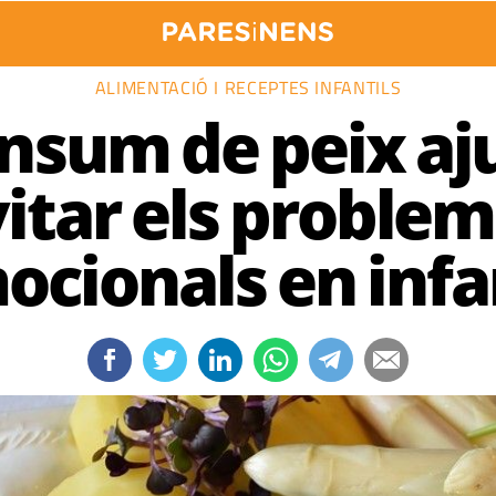
ALIMENTACIÓ I RECEPTES INFANTILS
onsum de peix aj
itar els proble
ocionals en infa