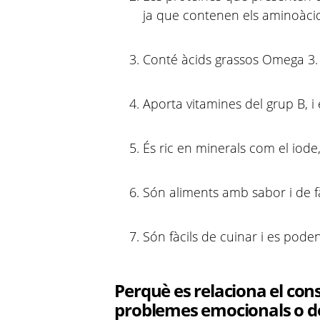
ja que contenen els aminoàcid
Conté àcids grassos Omega 3.
Aporta vitamines del grup B, i 
És ric en minerals com el iode, c
Són aliments amb sabor i de fà
Són fàcils de cuinar i es pod
Perquè es relaciona el co
problemes emocionals o d