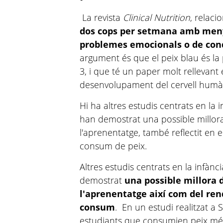
La revista
Clinical Nutrition
, relaci
dos cops per setmana amb menys
problemes emocionals o de con
argument és que el peix blau és la
3, i que té un paper molt rellevant
desenvolupament del cervell humà
Hi ha altres estudis centrats en la 
han demostrat una possible millora d
l'aprenentatge, també reflectit en e
consum de peix.
Altres estudis centrats en la infànc
demostrat
una possible millora d
l'aprenentatge així com del re
consum
. En un estudi realitzat a
estudiants que consumien peix mé