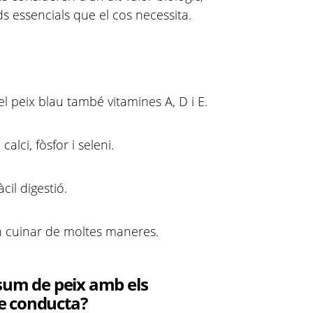
s essencials que el cos necessita.
el peix blau també vitamines A, D i E.
alci, fòsfor i seleni.
cil digestió.
en cuinar de moltes maneres.
nsum de peix amb els
e conducta?