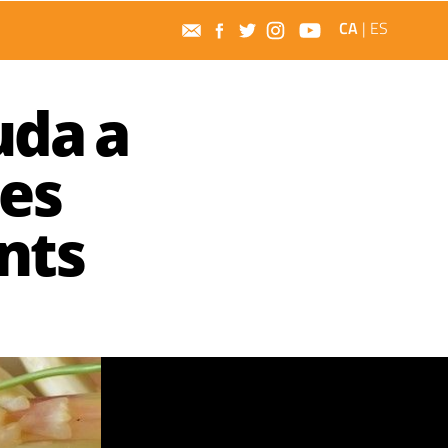
CA
|
ES
uda a
mes
nts