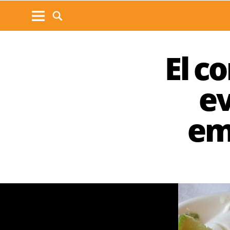
El c
ev
em