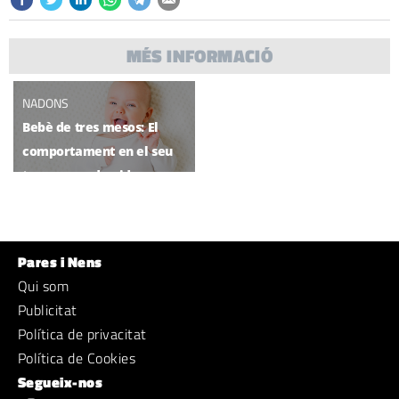
MÉS INFORMACIÓ
NADONS
Bebè de tres mesos: El
comportament en el seu
tercer mes de vida
Pares i Nens
Qui som
Publicitat
Política de privacitat
Política de Cookies
Segueix-nos