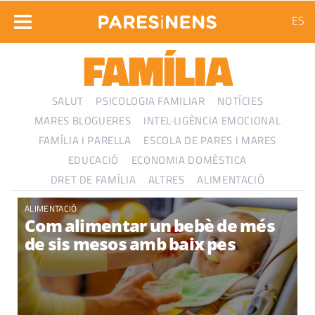
ES
FAMÍLIA
SALUT
PSICOLOGIA FAMILIAR
NOTÍCIES
MARES BLOGUERES
INTEL·LIGÈNCIA EMOCIONAL
FAMÍLIA I PARELLA
ESCOLA DE PARES I MARES
EDUCACIÓ
ECONOMIA DOMÈSTICA
DRET DE FAMÍLIA
ALTRES
ALIMENTACIÓ
ALIMENTACIÓ
Com alimentar un bebè de més
de sis mesos amb baix pes