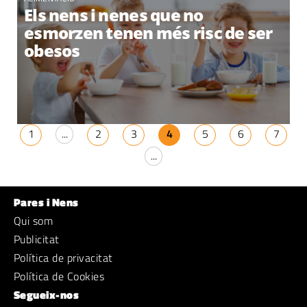
Els nens i nenes que no
esmorzen tenen més risc de ser
obesos
1
...
2
3
4
5
6
7
...
Pares i Nens
Qui som
Publicitat
Política de privacitat
Política de Cookies
Segueix-nos