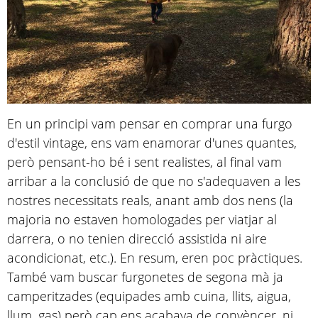
En un principi vam pensar en comprar una furgo
d'estil vintage, ens vam enamorar d'unes quantes,
però pensant-ho bé i sent realistes, al final vam
arribar a la conclusió de que no s'adequaven a les
nostres necessitats reals, anant amb dos nens (la
majoria no estaven homologades per viatjar al
darrera, o no tenien direcció assistida ni aire
acondicionat, etc.). En resum, eren poc pràctiques.
També vam buscar furgonetes de segona mà ja
camperitzades (equipades amb cuina, llits, aigua,
llum, gas) però cap ens acabava de convèncer, ni