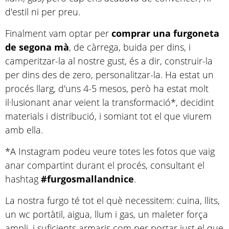
d'estil ni per preu.
Finalment vam optar per
comprar una furgoneta
de segona mà
, de càrrega, buida per dins, i
camperitzar-la al nostre gust, és a dir, construir-la
per dins des de zero, personalitzar-la. Ha estat un
procés llarg, d'uns 4-5 mesos, però ha estat molt
il·lusionant anar veient la transformació*, decidint
materials i distribució, i somiant tot el que viurem
amb ella.
*A Instagram podeu veure totes les fotos que vaig
anar compartint durant el procés, consultant el
hashtag
#furgosmallandnice
.
La nostra furgo té tot el què necessitem: cuina, llits,
un wc portàtil, aigua, llum i gas, un maleter força
ampli, i suficients armaris com per portar just el que