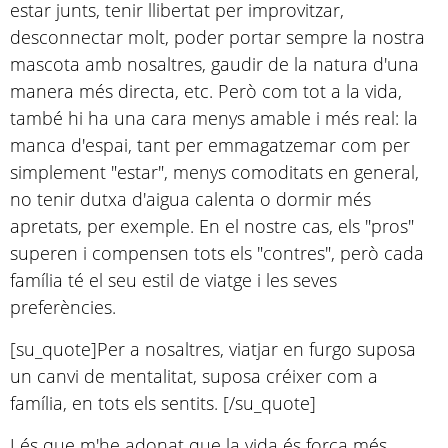
estar junts, tenir llibertat per improvitzar,
desconnectar molt, poder portar sempre la nostra
mascota amb nosaltres, gaudir de la natura d'una
manera més directa, etc. Però com tot a la vida,
també hi ha una cara menys amable i més real: la
manca d'espai, tant per emmagatzemar com per
simplement "estar", menys comoditats en general,
no tenir dutxa d'aigua calenta o dormir més
apretats, per exemple. En el nostre cas, els "pros"
superen i compensen tots els "contres", però cada
família té el seu estil de viatge i les seves
preferències.
[su_quote]Per a nosaltres, viatjar en furgo suposa
un canvi de mentalitat, suposa créixer com a
família, en tots els sentits. [/su_quote]
I és que m'he adonat que la vida és força més