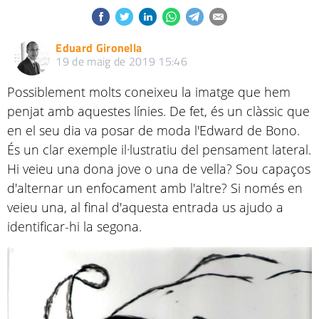
Eduard Gironella
19 de maig de 2019 15:46
Possiblement molts coneixeu la imatge que hem
penjat amb aquestes línies. De fet, és un clàssic que
en el seu dia va posar de moda l'Edward de Bono.
És un clar exemple il·lustratiu del pensament lateral.
Hi veieu una dona jove o una de vella? Sou capaços
d'alternar un enfocament amb l'altre? Si només en
veieu una, al final d'aquesta entrada us ajudo a
identificar-hi la segona.