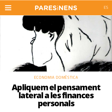
ES
ECONOMIA DOMÈSTICA
Apliquem el pensament
lateral a les finances
personals