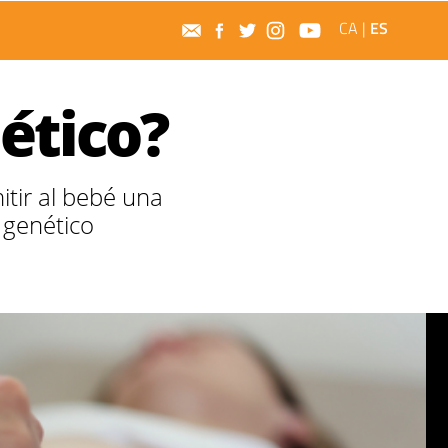
CA
|
ES
ético?
itir al bebé una
 genético