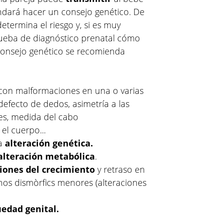
ará hacer un consejo genético. De
etermina el riesgo y, si es muy
eba de diagnóstico prenatal cómo
 consejo genético se recomienda
a con malformaciones en una o varias
defecto de dedos, asimetría a las
res, medida del cabo
el cuerpo...
na
alteración genética.
alteración metabólica
.
ciones del crecimiento
y retraso en
ignos dismòrfics menores (alteraciones
edad genital.