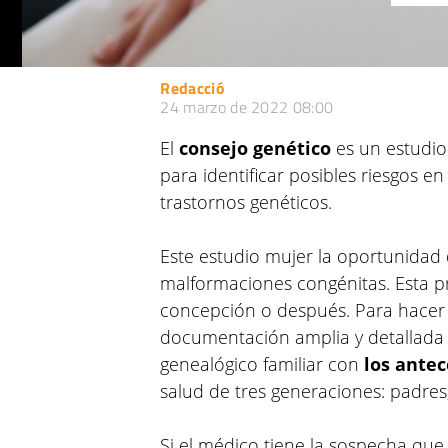
Redacció
24 marzo de 2022 08:00
El
consejo genético
es un estudio
para identificar posibles riesgos en
trastornos genéticos.
Este estudio mujer la oportunidad 
malformaciones congénitas. Esta p
concepción o después. Para hacer 
documentación amplia y detallada de
genealógico familiar con
los ante
salud de tres generaciones: padres,
Si el médico tiene la sospecha que