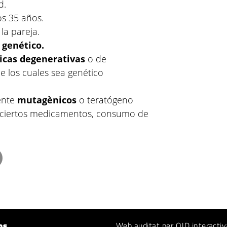
d.
los 35 años.
la pareja.
 genético.
icas degenerativas
o de
e los cuales sea genético
ente
mutagènicos
o teratógeno
s, ciertos medicamentos, consumo de
os
Web auditat per OJD interactiv