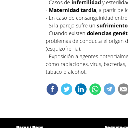
- Casos de
infertilidad
y esterilida
-
Maternidad tardía
, a partir de 
- En caso de consanguinidad entre 
- Si la pareja sufre un
sufrimiento
- Cuando existen
dolencias genét
problemas de conducta el origen d
(esquizofrenia).
- Exposición a agentes potencialm
cómo radiaciones, virus, bacteria
tabaco o alcohol...
Pares i Nens
Segueix-n