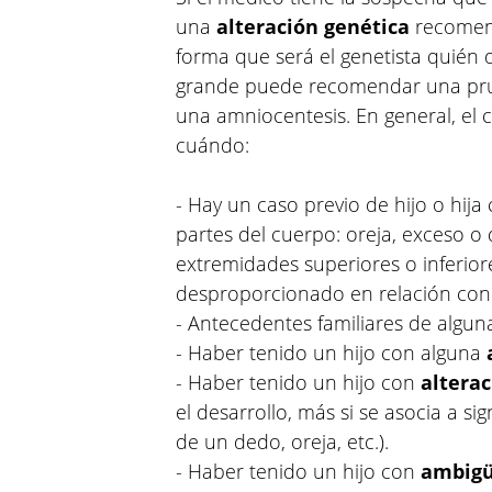
una
alteración genética
recomend
forma que será el genetista quién d
grande puede recomendar una pru
una amniocentesis. En general, el
cuándo:
- Hay un caso previo de hijo o hij
partes del cuerpo: oreja, exceso o 
extremidades superiores o inferio
desproporcionado en relación con 
- Antecedentes familiares de algu
- Haber tenido un hijo con alguna
- Haber tenido un hijo con
altera
el desarrollo, más si se asocia a s
de un dedo, oreja, etc.).
- Haber tenido un hijo con
ambigü