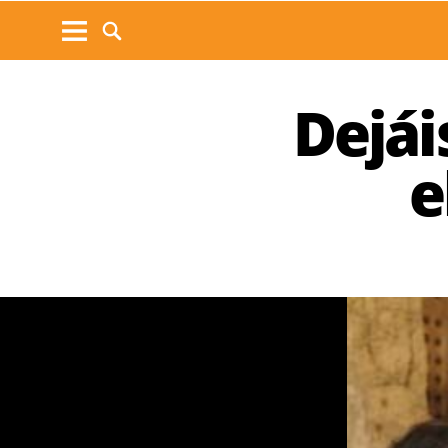
Dejáis
e