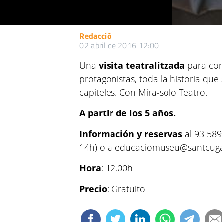
Redacció
02 abril de 2016 12:00
Una
visita teatralitzada
para con
protagonistas, toda la historia que
capiteles. Con Mira-solo Teatro.
A partir de los 5 años.
Información y reservas
al 93 589
14h) o a educaciomuseu@santcugat
Hora
: 12.00h
Precio
: Gratuito