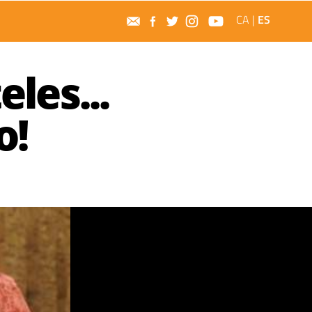
CA
|
ES
eles...
o!