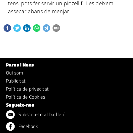
tens, pots fer servir un pinzell fi. Les deixem
assecar abans de menjar.
Pares i Nens
Qui som
Publicitat
Política de privacitat
Política de Cookies
Segueix-nos
Subscriu-te al butlletí
Facebook