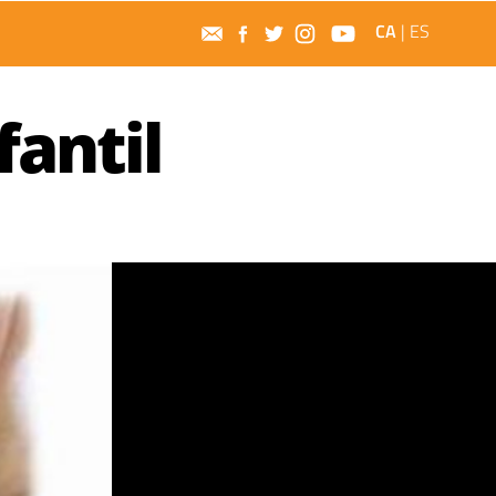
CA
|
ES
fantil