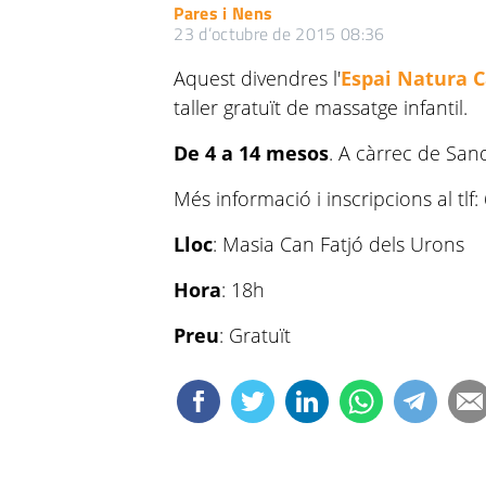
Pares i Nens
23 d’octubre de 2015 08:36
Aquest divendres l'
Espai Natura C
taller gratuït de massatge infantil.
De 4 a 14 mesos
. A càrrec de San
Més informació i inscripcions al tlf
Lloc
: Masia Can Fatjó dels Urons
Hora
: 18h
Preu
: Gratuït