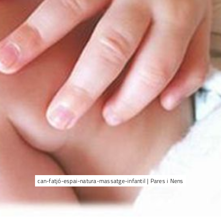
can-fatjó-espai-natura-massatge-infantil | Pares i Nens