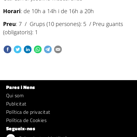
Horari
: de 10h a 14h i de 16h a 20h
Preu
: 7  / Grups (10 persones): 5  / Preu guants
(obligatoris): 1 
Pares i Nens
Qui som
Publicitat
Política de privacitat
Política de Cookies
Segueix-nos