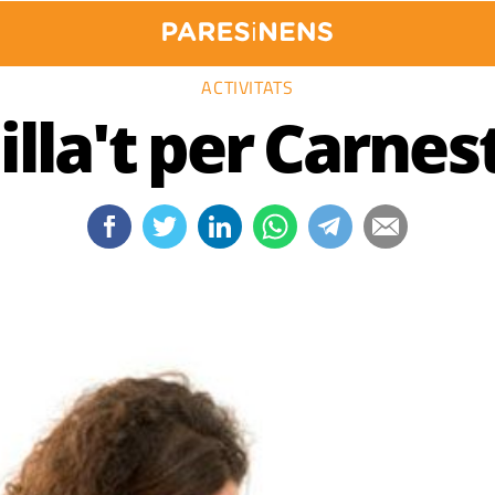
ACTIVITATS
lla't per Carnest