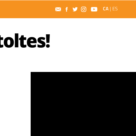
CA
|
ES
oltes!