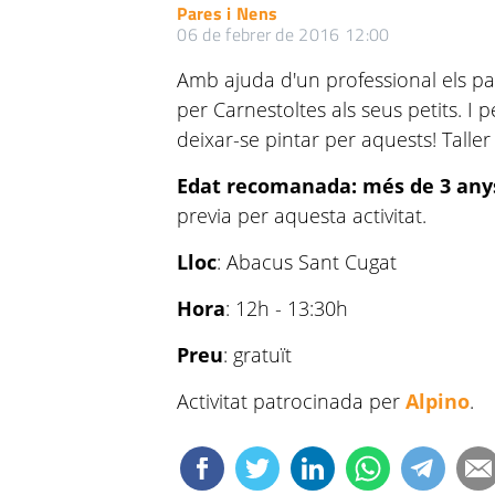
Pares i Nens
06 de febrer de 2016 12:00
Amb ajuda d'un professional els p
per Carnestoltes als seus petits. I 
deixar-se pintar per aquests! Taller
Edat recomanada: més de 3 any
previa per aquesta activitat.
Lloc
: Abacus Sant Cugat
Hora
: 12h - 13:30h
Preu
: gratuït
Activitat patrocinada per
Alpino
.