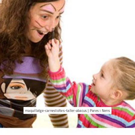
maquillatge-carnestoltes-taller-abacus | Pares i Nens