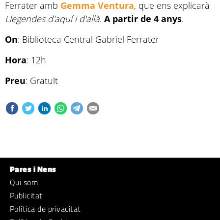
Ferrater amb
Gemma Ventura
, que ens explicarà
Llegendes d'aquí i d'allà
.
A partir de 4 anys
.
On
: Biblioteca Central Gabriel Ferrater
Hora
: 12h
Preu
: Gratuït
Pares i Nens
Qui som
Publicitat
Política de privacitat