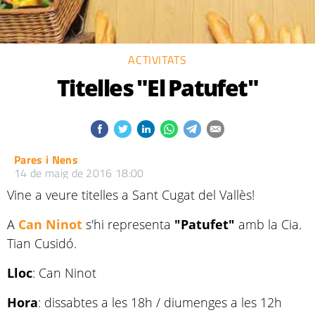
ACTIVITATS
Titelles "El Patufet"
Pares i Nens
14 de maig de 2016 18:00
Vine a veure titelles a Sant Cugat del Vallès!
A
Can Ninot
s'hi representa
"Patufet"
amb la Cia.
Tian Cusidó.
Lloc
: Can Ninot
Hora
: dissabtes a les 18h / diumenges a les 12h