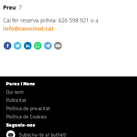
Preu
: 7
Cal fer reserva prèvia: 626 598 921 o a
info@canninot.cat
Pares i Nens
Qui som
Publicitat
Política de privacitat
Política de Cookies
Segueix-nos
Subscriu-te al butlletí