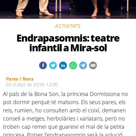
ACTIVITATS
Endrapasomnis: teatre
infantil a Mira-sol
Pares i Nens
03 d’abril de 2016 12:00
Al país de la Bona Son, la princesa Dormissona no
pot dormir perquè té malsons. Els seus pares, els
reis, rumien, ho consulten amb el coixí, demanen
consell a metges, herbolàries i xarlatans, però no
troben cap remei que guareixi el mal de la petita
princesa. Potser l'endrapasomnis serà la solució...