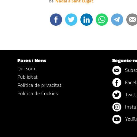
del
Nadal a Sant Cugat
.
Pares i Nens
Segueix-n
Qui som
Subscr
Publicitat
Face
Política de privacitat
Política de Cookies
Twitt
Insta
YouTu