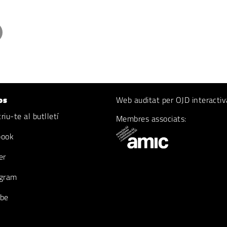
os
Web auditat per OJD interactiv
iu-te al butlletí
Membres associats:
book
er
gram
be