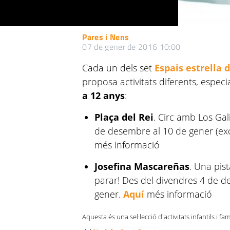
Pares i Nens
07 de gener de 2016 10:00
Cada un dels set
Espais estrella 
proposa activitats diferents, espec
a 12 anys
:
Plaça del Rei
. Circ amb Los Gal
de desembre al 10 de gener (exce
més informació
Josefina Mascareñas
. Una pis
parar! Des del divendres 4 de d
gener.
Aquí
més informació
Aquesta és una sel·lecció d'activitats infantils i fam