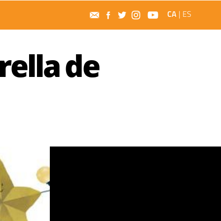
CA
|
ES
rella de